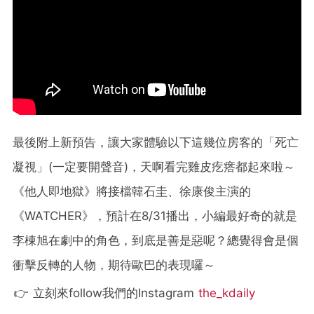
最後附上新預告，讓大家體驗以下這幾位房客的「死亡
凝視」(一定要開聲音)，天啊看完雞皮疙瘩都起來啦～
《他人即地獄》將接檔韓石圭、徐康俊主演的
《WATCHER》，預計在8/31播出，小編最好奇的就是
李棟旭在劇中的角色，到底是善是惡呢？總覺得會是個
衝擊反轉的人物，期待歐巴的表現囉～
👉 立刻來follow我們的Instagram
the_kdaily