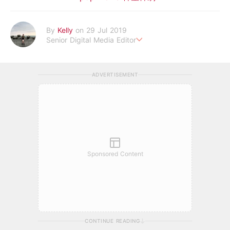
By
Kelly
on 29 Jul 2019
Senior Digital Media Editor
假韓妞真台妹///日常追星追劇。
ADVERTISEMENT
Sponsored Content
CONTINUE READING