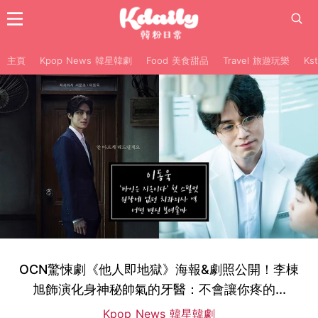
主頁
Kpop News 韓星韓劇
Food 美食甜品
Travel 旅遊玩樂
Ks
OCN驚悚劇《他人即地獄》海報&劇照公開！李棟
旭飾演化身神秘帥氣的牙醫：不會讓你疼的...
Kpop News 韓星韓劇