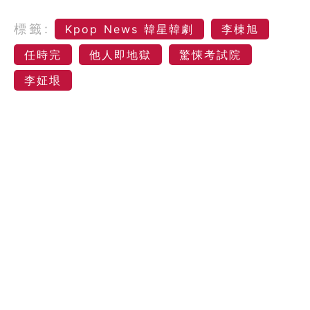
標籤:
Kpop News 韓星韓劇
李棟旭
任時完
他人即地獄
驚悚考試院
李姃垠