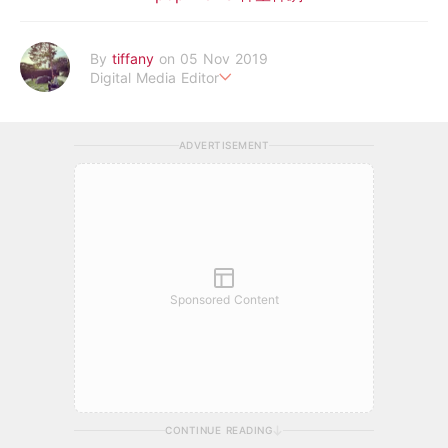
By
tiffany
on 05 Nov 2019
Digital Media Editor
老骨頭還在追星，我是資深鳥寶寶。
ADVERTISEMENT
Sponsored Content
CONTINUE READING