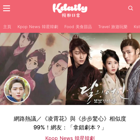
主頁
Kpop News 韓星韓劇
Food 美食甜品
Travel 旅遊玩樂
Ks
網路熱議／《凌霄花》與《步步驚心》相似度
99%！網友：「拿錯劇本？」
Kpop News 韓星韓劇