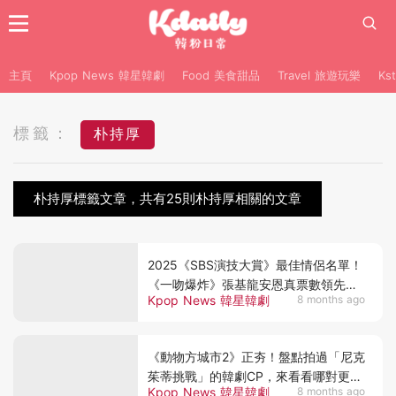
主頁
Kpop News 韓星韓劇
Food 美食甜品
Travel 旅遊玩樂
Ks
標籤：
朴持厚
朴持厚標籤文章，共有25則朴持厚相關的文章
2025《SBS演技大賞》最佳情侶名單！
《一吻爆炸》張基龍安恩真票數領先，
Kpop News 韓星韓劇
8 months ago
有望成最後贏家～
《動物方城市2》正夯！盤點拍過「尼克
茱蒂挑戰」的韓劇CP，來看看哪對更
Kpop News 韓星韓劇
8 months ago
甜？