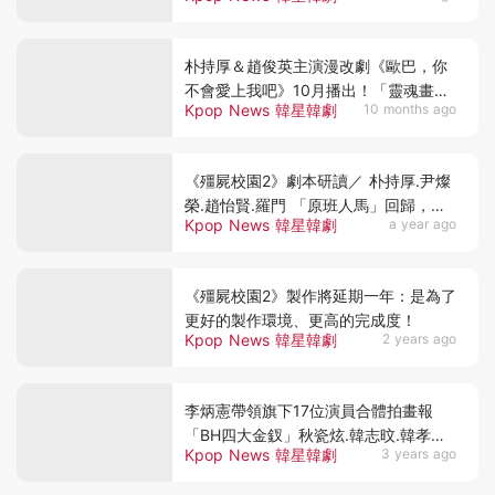
朴持厚＆趙俊英主演漫改劇《歐巴，你
不會愛上我吧》10月播出！「靈魂畫
Kpop News 韓星韓劇
10 months ago
手」卡司全公開
《殭屍校園2》劇本研讀／ 朴持厚.尹燦
榮.趙怡賢.羅門 「原班人馬」回歸，
Kpop News 韓星韓劇
a year ago
《魷魚遊戲》他們也加盟
《殭屍校園2》製作將延期一年：是為了
更好的製作環境、更高的完成度！
Kpop News 韓星韓劇
2 years ago
李炳憲帶領旗下17位演員合體拍畫報
「BH四大金釵」秋瓷炫.韓志旼.韓孝周.
Kpop News 韓星韓劇
3 years ago
朴寶英太美啦～