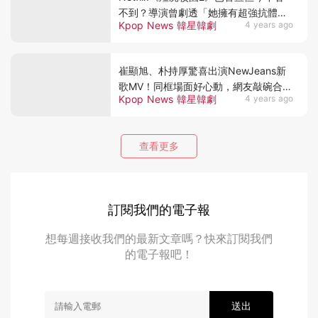
不到？導演曾劇透「她擁有超強抗體」
Kpop News 韓星韓劇
4 years ago
網狂推班長CP上位
崔顯旭、朴持厚驚喜出演NewJeans新
歌MV！同框場面好心動，網友敲碗合作
Kpop News 韓星韓劇
4 years ago
校園劇
查看更多
訂閱我們的電子報
想每週接收我們的最新文章嗎？快來訂閱我們
的電子報吧！
送出