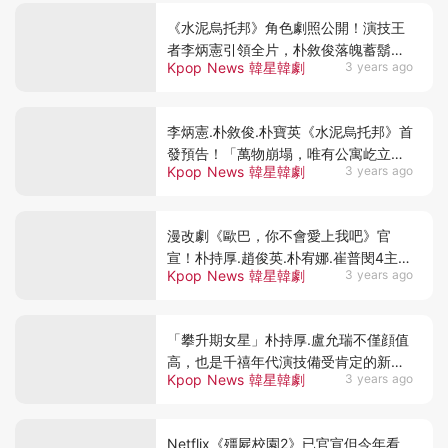
《水泥烏托邦》角色劇照公開！演技王
者李炳憲引領全片，朴敘俊落魄蓄鬍形
Kpop News 韓星韓劇
3 years ago
象大變身
李炳憲.朴敘俊.朴寶英《水泥烏托邦》首
發預告！「萬物崩塌，唯有公寓屹立不
Kpop News 韓星韓劇
3 years ago
倒」確定8月上映
漫改劇《歐巴，你不會愛上我吧》官
宣！朴持厚.趙俊英.朴宥娜.崔普閔4主演
Kpop News 韓星韓劇
3 years ago
選角確定
「攀升期女星」朴持厚.盧允瑞不僅顔值
高，也是千禧年代演技備受肯定的新晉
Kpop News 韓星韓劇
3 years ago
演員！
Netflix《殭屍校園2》已官宣但今年看