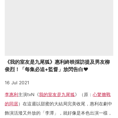
《我的室友是九尾狐》惠利終映採訪提及男友柳
俊烈！「每集必追+監督」放閃告白❤
16 Jul 2021
李惠利
主演tvN《
我的室友是九尾狐
》（原：
心驚膽戰
的同居
）在這週以甜蜜的大結局完美收尾，惠利在劇中
飾演活潑又外放的「李潭」，就好像是本色出演一樣，