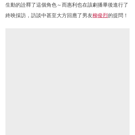
生動的詮釋了這個角色～而惠利也在該劇播畢後進行了
終映採訪，訪談中甚至大方回應了男友
柳俊烈
的提問！