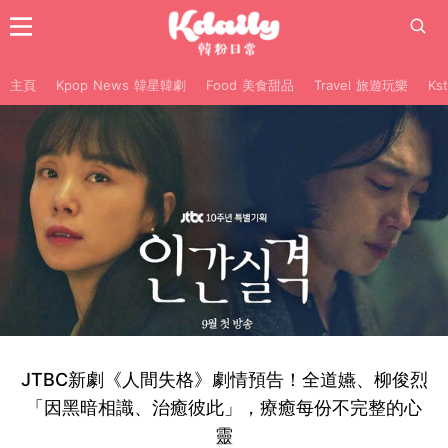
主頁
Kpop News 韓星韓劇
Food 美食甜品
Travel 旅遊玩樂
Ks
JTBC新劇《人間失格》劇情預告！全道嬿、柳俊烈
「因黑暗相識、治癒彼此」，療癒每份不完整的心
靈