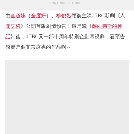
CONTINUE READING
由
全道嬿
（
全度妍
）、
柳俊烈
領銜主演JTBC新劇《
人
間失格
》公開首版劇情預告！這是繼《
薛西弗斯的神
話
》後，JTBC又一部十周年特別企劃電視劇，看預告
感覺是個非常療癒的作品啊～